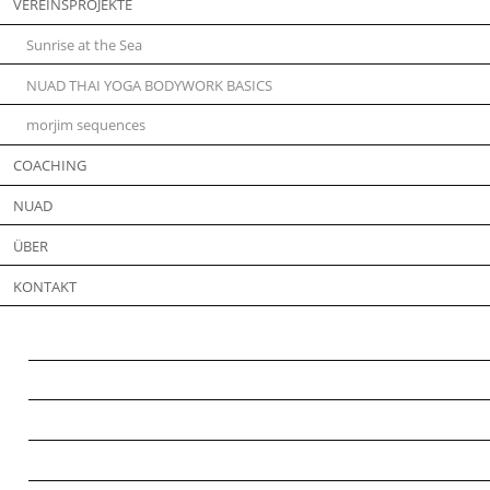
VEREINSPROJEKTE
Sunrise at the Sea
NUAD THAI YOGA BODYWORK BASICS
morjim sequences
COACHING
NUAD
ÜBER
KONTAKT